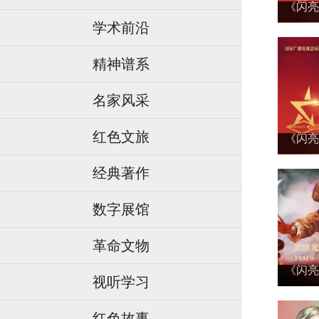
《闪亮
学术前沿
精神谱系
名家风采
红色文旅
《闪亮
经典著作
数字展馆
革命文物
《闪亮
视听学习
红色故事